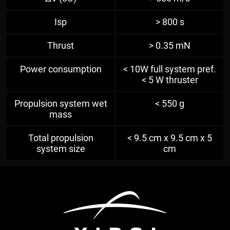
Isp
> 800 s
Thrust
> 0.35 mN
Power consumption
< 10W full system pref.
< 5 W thruster
Propulsion system wet
< 550 g
mass
Total propulsion
< 9.5 cm x 9.5 cm x 5
system size
cm